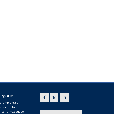
egorie
isi ambientale
isi alimentare
ico Farmaceutico