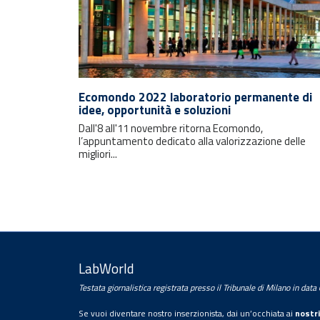
Rimani sempre aggiornato con le
ultime notizie e i prossimi eventi.
Ecomondo 2022 laboratorio permanente di
idee, opportunità e soluzioni
Dall'8 all'11 novembre ritorna Ecomondo,
E-mail
l’appuntamento dedicato alla valorizzazione delle
migliori...
LabWorld
Testata giornalistica registrata presso il Tribunale di Milano in dat
Trattamento dei dati personali
Se vuoi diventare nostro inserzionista, dai un’occhiata ai
nostri