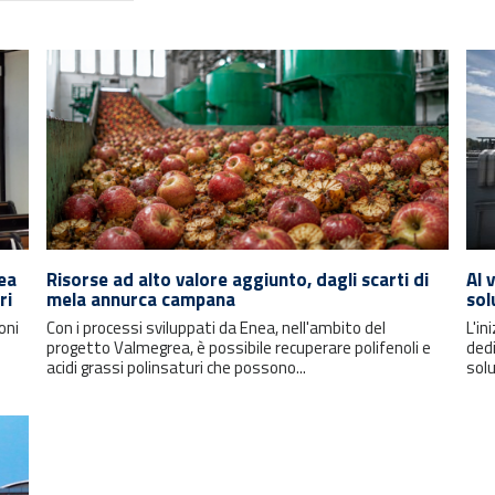
pea
Risorse ad alto valore aggiunto, dagli scarti di
Al 
ri
mela annurca campana
sol
oni
Con i processi sviluppati da Enea, nell'ambito del
L'in
progetto Valmegrea, è possibile recuperare polifenoli e
dedi
acidi grassi polinsaturi che possono...
solu