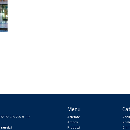
Menu
Cat
a 07.02.2017 al n. 59
Aziende
Anal
Articoli
Anal
 servizi
.
Prodotti
Chim