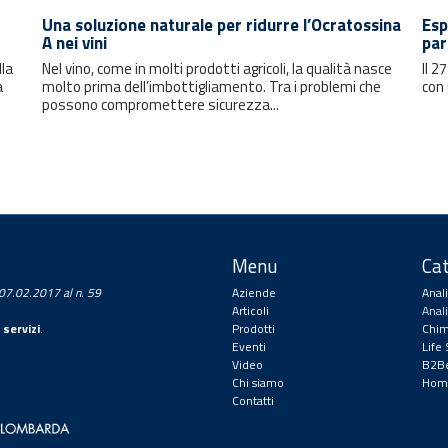
Una soluzione naturale per ridurre l’Ocratossina
Esp
A nei vini
par
lla
Nel vino, come in molti prodotti agricoli, la qualità nasce
Il 2
a
molto prima dell’imbottigliamento. Tra i problemi che
con 
possono compromettere sicurezza...
Menu
Cat
a 07.02.2017 al n. 59
Aziende
Anal
Articoli
Anal
 servizi
.
Prodotti
Chim
Eventi
Life
Video
B2Be
Chi siamo
Hom
Contatti