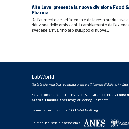
Rimani sempre aggiornato con le
ultime notizie e i prossimi eventi.
Alfa Laval presenta la nuova divisione Food &
Pharma
Dall'aumento dell'efficienza e della resa produttiva a
E-mail
riduzione delle emissioni, il cambiamento dell'aziend
svedese arriva fino allo sviluppo di nuove...
LabWorld
Testata giornalistica registrata presso il Tribunale di Milano in dat
Trattamento dei dati personali
Se vuoi diventare nostro inserzionista, dai un’occhiata ai
nostri
Con la sottoscrizione della presente, l’utente
Scarica il mediakit
per maggiori dettagli in merito.
presta il proprio consenso al trattamento dei
La nostra certificazione
CSST WebAuditing
propri dati personali da parte di
Editrice Industriale Srl.
Editrice Industriale è associata a:
Per maggiori informazioni legga la nostra