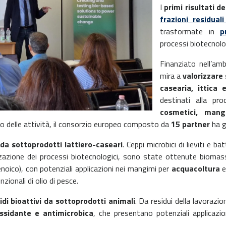
I
primi risultati 
frazioni residual
trasformate in
p
processi biotecnolog
Finanziato nell’a
mira a
valorizzare 
casearia, ittica 
destinati alla pr
cosmetici, mangi
vio delle attività, il consorzio europeo composto da
15 partner
ha g
da sottoprodotti lattiero-caseari
. Ceppi microbici di lieviti e ba
azione dei processi biotecnologici, sono state ottenute biomasse m
noico), con potenziali applicazioni nei mangimi per
acquacoltura
e
zionali di olio di pesce.
idi bioattivi da sottoprodotti animali
. Da residui della lavorazi
ossidante e antimicrobica
, che presentano potenziali applicazi