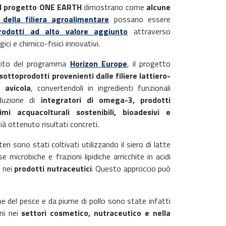
del progetto ONE EARTH
dimostrano come
alcune
i della filiera agroalimentare
possano essere
rodotti ad alto valore aggiunto
attraverso
ici e chimico-fisici innovativi.
mbito del programma
Horizon Europe
, il progetto
sottoprodotti provenienti dalle filiere lattiero-
e avicola
, convertendoli in ingredienti funzionali
oduzione di
integratori di omega-3, prodotti
mi acquacolturali sostenibili, bioadesivi e
ià ottenuto risultati concreti.
tteri sono stati coltivati utilizzando il siero di latte
icrobiche e frazioni lipidiche arricchite in acidi
 nei
prodotti nutraceutici
. Questo approccio può
one del pesce e da piume di pollo sono state infatti
oni nei
settori cosmetico, nutraceutico e nella