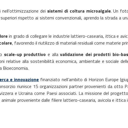
i nell’ottimizzazione dei
sistemi di coltura microalgale
. Un fot
 superiori rispetto ai sistemi convenzionali, aprendo la strada a u
lore
in grado di collegare le industrie lattiero-casearia, ittica e a
colare
, favorendo il riutilizzo di materiali residuali come materie pr
lo
scale-up produttivo
e alla
validazione dei prodotti bio-ba
 relative alla sostenibilità economica, ambientale e sociale delle 
la Bioeconomia.
cerca e innovazione
finanziato nell’ambito di Horizon Europe (gi
 consorzio riunisce 15 organizzazioni partner provenienti da otto P
vizzera e Ucraina come Paesi associati. La missione del progetto 
nimale proveniente dalle filiere lattiero-casearia, avicola e ittica in