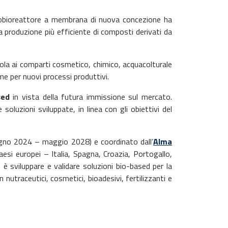
obioreattore a membrana di nuova concezione ha
na produzione più efficiente di composti derivati da
vicola ai comparti cosmetico, chimico, acquacolturale
ime per nuovi processi produttivi.
sed
in vista della futura immissione sul mercato.
soluzioni sviluppate, in linea con gli obiettivi del
ugno 2024 – maggio 2028) e coordinato dall’
Alma
aesi europei – Italia, Spagna, Croazia, Portogallo,
è sviluppare e validare soluzioni bio-based per la
 nutraceutici, cosmetici, bioadesivi, fertilizzanti e