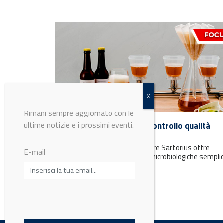
Rimani sempre aggiornato con le
ultime notizie e i prossimi eventi.
Soluzioni Sartorius per il controllo qualità
alimentare
Per il controllo qualità alimentare Sartorius offre
E-mail
prodotti innovativi per analisi microbiologiche semplic
rapide e affidabili.