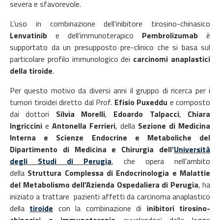
severa e sfavorevole.
L’uso in combinazione dell’inibitore tirosino-chinasico
Lenvatinib
e dell’immunoterapico
Pembrolizumab
è
supportato da un presupposto pre-clinico che si basa sul
particolare profilo immunologico dei
carcinomi anaplastici
della tiroide
.
Per questo motivo da diversi anni il gruppo di ricerca per i
tumori tiroidei diretto dal Prof.
Efisio Puxeddu
e composto
dai dottori
Silvia Morelli
,
Edoardo Talpacci
,
Chiara
Ingriccini
e
Antonella Ferrieri
, della
Sezione di Medicina
Interna e Scienze Endocrine e Metaboliche del
Dipartimento di Medicina e Chirurgia dell’
Università
degli Studi di Perugia
, che opera nell’ambito
della
Struttura Complessa di Endocrinologia e Malattie
del Metabolismo dell’Azienda Ospedaliera di Perugia
, ha
iniziato a trattare pazienti affetti da carcinoma anaplastico
della
tiroide
con la combinazione di
inibitori tirosino-
chinasici e immunoterapia
avvalendosi della legge