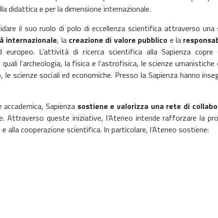
ella didattica e per la dimensione internazionale.
are il suo ruolo di polo di eccellenza scientifica attraverso una
à internazionale
, la
creazione di valore pubblico
e la
responsab
d europeo. L’attività di ricerca scientifica alla Sapienza copr
 quali l’archeologia, la fisica e l’astrofisica, le scienze umanistiche e
zio, le scienze sociali ed economiche. Presso la Sapienza hanno inse
a e accademica, Sapienza
sostiene e valorizza una rete di collabo
 Attraverso queste iniziative, l’Ateneo intende rafforzare la pro
e e alla cooperazione scientifica. In particolare, l’Ateneo sostiene: