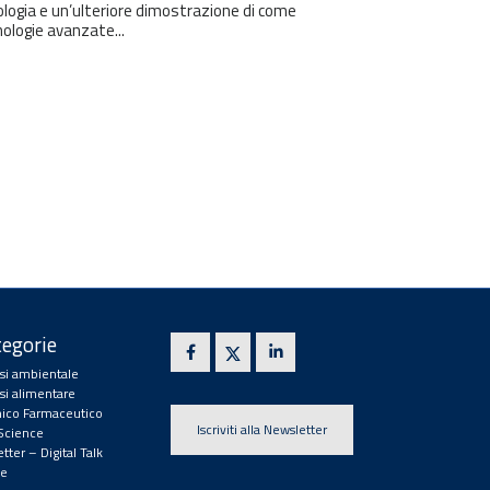
logia e un’ulteriore dimostrazione di come
ologie avanzate...
egorie
isi ambientale
isi alimentare
ico Farmaceutico
Iscriviti alla Newsletter
 Science
tter – Digital Talk
e