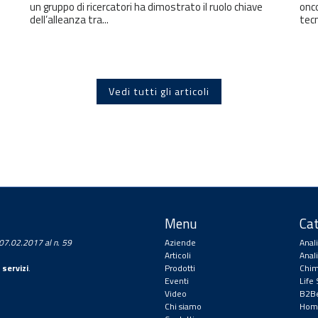
un gruppo di ricercatori ha dimostrato il ruolo chiave
onco
dell’alleanza tra...
tecn
Vedi tutti gli articoli
Menu
Cat
a 07.02.2017 al n. 59
Aziende
Anal
Articoli
Anal
 servizi
.
Prodotti
Chim
Eventi
Life
Video
B2Be
Chi siamo
Hom