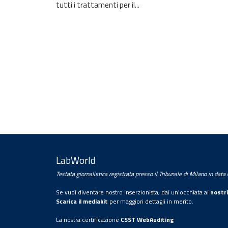
tutti i trattamenti per il...
Rimani sempre aggiornato con le
ultime notizie e i prossimi eventi.
E-mail
LabWorld
Testata giornalistica registrata presso il Tribunale di Milano in dat
Trattamento dei dati personali
Se vuoi diventare nostro inserzionista, dai un’occhiata ai
nostri
Con la sottoscrizione della presente, l’utente
Scarica il mediakit
per maggiori dettagli in merito.
presta il proprio consenso al trattamento dei
La nostra certificazione
CSST WebAuditing
propri dati personali da parte di