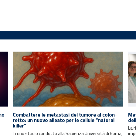
amo
Combattere le metastasi del tumore al colon-
Met
retto: un nuovo alleato per le cellule “natural
del
killer”
La 
In uno studio condotto alla Sapienza Università di Roma,
imp