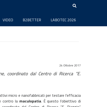
VIDEO
B2BETTER
LABOTEC 2026
24 Ottobre 2017
, coordinato dal Centro di Ricerca “E.
ttivi micro e nanofabbricati per testare l’efficacia
te contro la
maculopatia
. È questo l’obiettivo di
coordinato dal Centro di Ricerca “E. Piaggio”