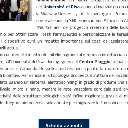
dell’
Università di Pisa
appena finanziato con ci
la Warsaw University of Technology in Polonia
come aziende, la SNC Fibers in Sud Africa e la A
“Nei tre anni del progetto creeremo delle bios
cchio per ottimizzare i test farmaceutici e personalizzare le tera
l dispositivo avrà un impatto importante sui costi dell’assistenza
li attuali”.
o un modello in vitro di epitelio pigmentato retinico interfacciato
are, all’Università di Pisa i bioingegneri del
Centro Piaggio
, affianc
Demontis e Armando Rossello, metteranno a punto la micro e nano
i bioattivi. Per simulare la topologia di questa struttura dell’occ
ta usando un sistema ‘elettrospinning’ in grado di produrre una st
ivello micro e nano, mentre la rete vascolare coroidale sarà p
ttività delle strutture biologiche sarà infine migliorata grazie a
do di legare biomolecole selezionate per migliorare le funzioni delle c
Scheda azienda