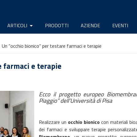
ARTICOLI
PRODOTTI
AZIENDE
EVENTI
Un “occhio bionico” per testare farmaci e terapie
e farmaci e terapie
Ecco il progetto europeo Biomembrane
Piaggio” dell’Università di Pisa
Realizzare un
occhio bionico
con materiali bioa
dei farmaci e sviluppare terapie personalizza
Biomembrane
, un nuovo progetto europeo 