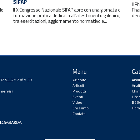
SIFAP
Il 
lo
Il X Congresso Nazionale SIFAP apre con una giornata di
Pha
formazione pratica dedicata all'allestimento galenico,
dei 
tra esercitazioni, aggiornamento normativo e...
Menu
Cat
a 07.02.2017 al n. 59
Aziende
Anal
Articoli
Anal
 servizi
.
Prodotti
Chim
Eventi
Life
Video
B2Be
Chi siamo
Hom
Contatti