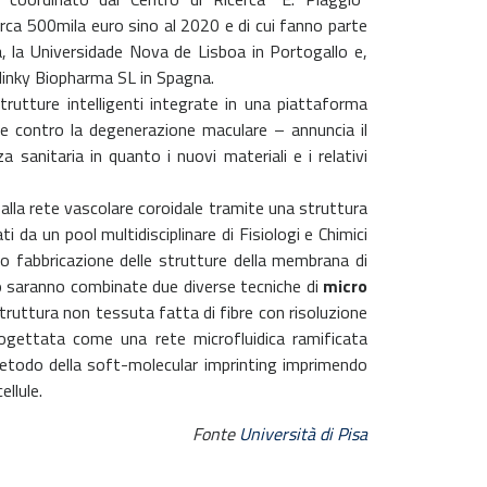
rca 500mila euro sino al 2020 e di cui fanno parte
, la Universidade Nova de Lisboa in Portogallo e,
llinky Biopharma SL in Spagna.
trutture intelligenti integrate in una piattaforma
pie contro la degenerazione maculare – annuncia il
 sanitaria in quanto i nuovi materiali e i relativi
 alla rete vascolare coroidale tramite una struttura
ati da un pool multidisciplinare di Fisiologi e Chimici
 fabbricazione delle strutture della membrana di
hio saranno combinate due diverse tecniche di
micro
ruttura non tessuta fatta di fibre con risoluzione
rogettata come una rete microfluidica ramificata
l metodo della soft-molecular imprinting imprimendo
ellule.
Fonte
Università di Pisa