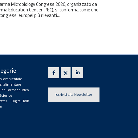
Pharma Microbiology Congress 2026, organizzato da
rma Education Center (PEC), si conferma come uno
congressi europei più rilevanti...
egorie
isi ambientale
isi alimentare
ico Farmaceutico
Iscriviti alla Newsletter
 Science
tter – Digital Talk
e