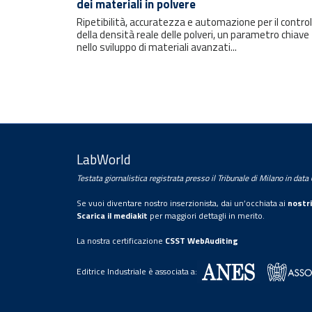
ultime notizie e i prossimi eventi.
dei materiali in polvere
Ripetibilità, accuratezza e automazione per il control
della densità reale delle polveri, un parametro chiave
E-mail
nello sviluppo di materiali avanzati...
LabWorld
Testata giornalistica registrata presso il Tribunale di Milano in dat
Trattamento dei dati personali
Se vuoi diventare nostro inserzionista, dai un’occhiata ai
nostri
Scarica il mediakit
per maggiori dettagli in merito.
Con la sottoscrizione della presente, l’utente
La nostra certificazione
CSST WebAuditing
presta il proprio consenso al trattamento dei
propri dati personali da parte di
Editrice Industriale è associata a:
Editrice Industriale Srl.
Per maggiori informazioni legga la nostra
informativa privacy
completa.