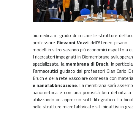
biomedica in grado di imitare le strutture dell’o
professore
Giovanni Vozzi
dell’Ateneo pisano – i
modelli in vitro saranno più economici rispetto a quel
I ricercatori impegnati in Biomembrane svilupperann
specializzata, la
membrana di Bruch
. In particol
Farmaceutici guidato dai professori Gian Carlo 
Bruch e della rete vascolare connessa con material
e nanofabbricazione
. La membrana sarà assembla
nanometrica e con una porosità ben definita a l
utilizzando un approccio soft-litografico. La bioa
nelle strutture microfabbricate siti bioattivi in gra