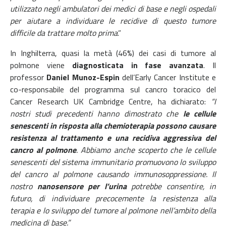
utilizzato negli ambulatori dei medici di base e negli ospedali
per aiutare a individuare le recidive di questo tumore
difficile da trattare molto prima
.”
In Inghilterra, quasi la metà (46%) dei casi di tumore al
polmone viene
diagnosticata in fase avanzata
.
Il
professor
Daniel Munoz-Espin
dell’Early Cancer Institute e
co-responsabile del programma sul cancro toracico del
Cancer Research UK Cambridge Centre, ha dichiarato:
“I
nostri studi precedenti hanno dimostrato che
le cellule
senescenti in risposta alla chemioterapia possono causare
resistenza al trattamento e una recidiva aggressiva del
cancro al polmone
. Abbiamo anche scoperto che le cellule
senescenti del sistema immunitario promuovono lo sviluppo
del cancro al polmone causando immunosoppressione.
Il
nostro
nanosensore per l’urina
potrebbe consentire, in
futuro, di individuare precocemente la resistenza alla
terapia e lo sviluppo del tumore al polmone nell’ambito della
medicina di base.”