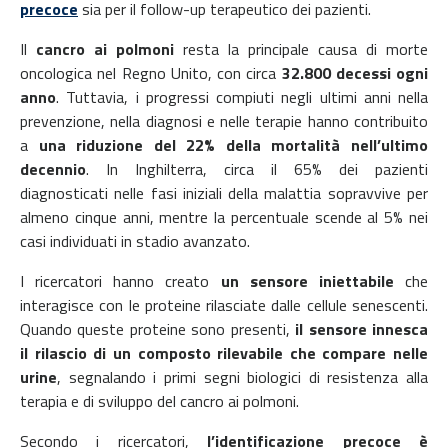
precoce
sia per il follow-up terapeutico dei pazienti.
Il
cancro ai polmoni
resta la principale causa di morte
oncologica nel Regno Unito, con circa
32.800 decessi ogni
anno
. Tuttavia, i progressi compiuti negli ultimi anni nella
prevenzione, nella diagnosi e nelle terapie hanno contribuito
a
una riduzione del 22% della mortalità nell’ultimo
decennio
. In Inghilterra, circa il 65% dei pazienti
diagnosticati nelle fasi iniziali della malattia sopravvive per
almeno cinque anni, mentre la percentuale scende al 5% nei
casi individuati in stadio avanzato.
I ricercatori hanno creato
un sensore iniettabile
che
interagisce con le proteine ​​rilasciate dalle cellule senescenti.
Quando queste proteine ​​sono presenti,
il sensore innesca
il rilascio di un composto rilevabile che compare nelle
urine
, segnalando i primi segni biologici di resistenza alla
terapia e di sviluppo del cancro ai polmoni.
Secondo i ricercatori,
l’identificazione precoce è