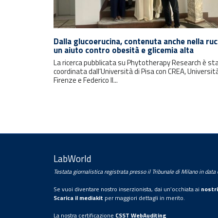
Rimani sempre aggiornato con le
ultime notizie e i prossimi eventi.
Dalla glucoerucina, contenuta anche nella ruc
un aiuto contro obesità e glicemia alta
La ricerca pubblicata su Phytotherapy Research è st
E-mail
coordinata dall’Università di Pisa con CREA, Università
Firenze e Federico II...
LabWorld
Testata giornalistica registrata presso il Tribunale di Milano in dat
Trattamento dei dati personali
Se vuoi diventare nostro inserzionista, dai un’occhiata ai
nostri
Con la sottoscrizione della presente, l’utente
Scarica il mediakit
per maggiori dettagli in merito.
presta il proprio consenso al trattamento dei
La nostra certificazione
CSST WebAuditing