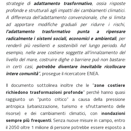
strategie di
adattamento trasformativo
, ossia risposte
profonde e strutturali agli impatti dei cambiamenti climatici.
A differenza dell’adattamento convenzionale, che si limita
ad apportare modifiche graduali per ridurre i rischi,
l’adattamento trasformativo punta a ripensare
radicalmente i sistemi sociali, economici e ambientali
, per
renderli più resilienti e sostenibili nel lungo periodo. Ad
esempio, nelle aree costiere soggette all’innalzamento del
livello del mare, costruire dighe o barriere può non bastare:
in certi casi,
potrebbe diventare inevitabile ricollocare
intere comunità
”
, prosegue il ricercatore ENEA.
Il documento sottolinea inoltre che le “
zone costiere
richiedono trasformazioni profonde
” perché hanno quasi
raggiunto un “punto critico” a causa della pressione
antropica (urbanizzazione, turismo e sfruttamento delle
risorse) e dei cambiamenti climatici, con i
nondazioni
sempre più frequenti
. Senza nuove misure in campo, entro
il 2050 oltre 1 milione di persone potrebbe essere esposto a