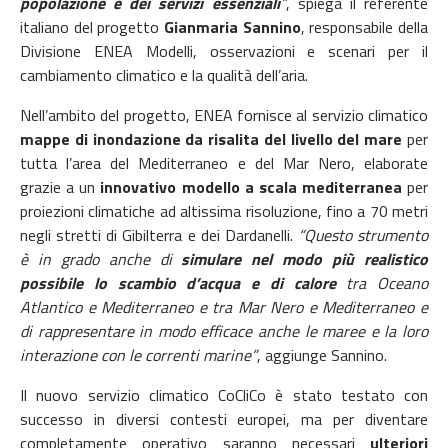
popolazione e dei servizi essenziali
”
, spiega il referente
italiano del progetto
Gianmaria Sannino
, responsabile della
Divisione ENEA Modelli, osservazioni e scenari per il
cambiamento climatico e la qualità dell’aria.
Nell’ambito del progetto, ENEA fornisce al servizio climatico
mappe di inondazione da risalita del livello del mare
per
tutta l’area del Mediterraneo e del Mar Nero, elaborate
grazie a un
innovativo modello a scala mediterranea
per
proiezioni climatiche ad altissima risoluzione, fino a 70 metri
negli stretti di Gibilterra e dei Dardanelli.
“Questo strumento
è in grado anche di
simulare nel modo più realistico
possibile lo scambio d’acqua e di calore
tra Oceano
Atlantico e Mediterraneo e tra Mar Nero e Mediterraneo e
di rappresentare in modo efficace anche le maree e la loro
interazione con le correnti marine”
, aggiunge Sannino.
Il nuovo servizio climatico CoCliCo è stato testato con
successo in diversi contesti europei, ma per diventare
completamente operativo saranno necessari
ulteriori