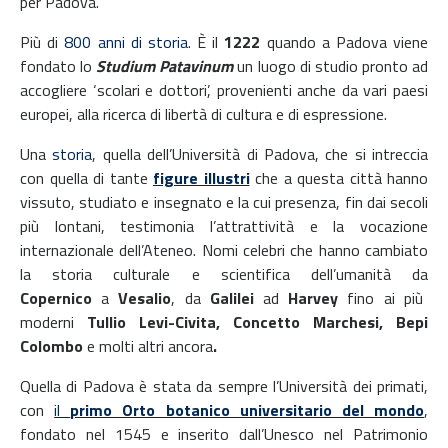
per Padova.
Più di
800 anni di storia
. È il
1222
quando a Padova viene
fondato lo
Studium Patavinum
un luogo di studio pronto ad
accogliere ‘scolari e dottori’, provenienti anche da vari paesi
europei, alla ricerca di libertà di cultura e di espressione.
Una
storia
, quella dell’Università di Padova, che si intreccia
con quella di tante
figure illustri
che a questa città hanno
vissuto, studiato e insegnato e la cui presenza, fin dai secoli
più lontani, testimonia l’attrattività e la vocazione
internazionale dell’Ateneo. Nomi celebri che hanno cambiato
la storia culturale e scientifica dell’umanità da
Copernico
a
Vesalio
, da
Galilei
ad
Harvey
fino ai più
moderni
Tullio Levi-Civita, Concetto Marchesi, Bepi
Colombo
e molti altri ancora
.
Quella di Padova è stata da sempre l’Università dei primati,
con
il
primo Orto botanico universitario del mondo
,
fondato nel 1545 e inserito dall’Unesco nel Patrimonio