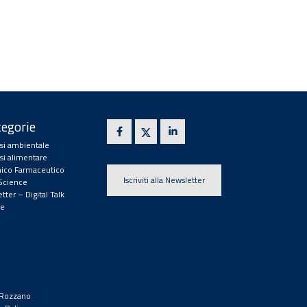
egorie
isi ambientale
isi alimentare
ico Farmaceutico
Iscriviti alla Newsletter
 Science
tter – Digital Talk
e
9 Rozzano