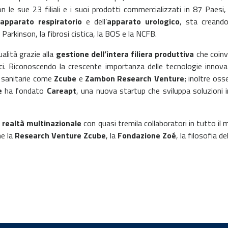
con le sue 23 filiali e i suoi prodotti commercializzati in 87 Paes
apparato
respiratorio
e dell’
apparato urologico
, sta creando
Parkinson, la fibrosi cistica, la BOS e la NCFB.
ualità grazie alla
gestione dell’intera filiera produttiva
che coinv
ci. Riconoscendo la crescente importanza delle tecnologie innovativ
i sanitarie come
Zcube
e
Zambon Research Venture
; inoltre os
e
ha fondato
Careapt
, una nuova startup che sviluppa soluzioni 
a
realtà multinazionale
con quasi tremila collaboratori in tutto il
e la
Research Venture Zcube
, la
Fondazione Zoé
, la filosofia de