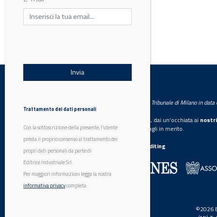
LabWorld
Testata giornalistica registrata presso il Tribunale di Milano in dat
Trattamento dei dati personali
Se vuoi diventare nostro inserzionista, dai un’occhiata ai
nostri
Con la sottoscrizione della presente, l’utente
Scarica il mediakit
per maggiori dettagli in merito.
presta il proprio consenso al trattamento dei
La nostra certificazione
CSST WebAuditing
propri dati personali da parte di
Editrice Industriale Srl.
Editrice Industriale è associata a:
Per maggiori informazioni legga la nostra
informativa privacy
completa.
©2026 Ed