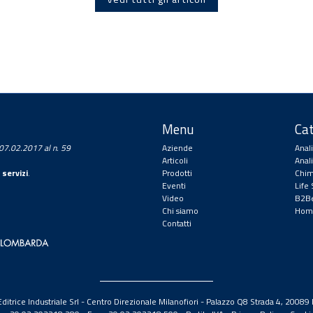
Menu
Cat
a 07.02.2017 al n. 59
Aziende
Anal
Articoli
Anal
 servizi
.
Prodotti
Chim
Eventi
Life
Video
B2Be
Chi siamo
Hom
Contatti
itrice Industriale Srl - Centro Direzionale Milanofiori - Palazzo Q8 Strada 4, 2008