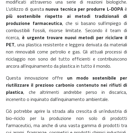
modificati attraverso una serie di reazioni biologiche.
L’utilizzo di questa
nuova tecnica per produrre L-DOPA
è
più sostenibile rispetto ai metodi tradizionali di
produzione farmaceutica
, che si basano sull’impiego di
combustibili fossili, risorse limitate. Secondo il team di
ricerca,
è urgente trovare nuovi metodi per riciclare il
PET
, una plastica resistente e leggera derivata da materiali
non rinnovabili come petrolio e gas. Gli attuali processi di
riciclaggio non sono del tutto efficienti e contribuiscono
ancora all’inquinamento da plastica in tutto il mondo.
Questa innovazione offre
un modo sostenibile per
riutilizzare il prezioso carbonio contenuto nei rifiuti di
plastica
, che altrimenti andrebbe perso in discarica,
incenerito o inquinato dall’inquinamento ambientale.
Ciò potrebbe aprire la strada alla crescita di un’industria di
bio-riciclo per la produzione non solo di prodotti
farmaceutici, ma anche di una vasta gamma di prodotti tra
cui aromi, fragranze, cosmetici e prodotti chimici industriali,