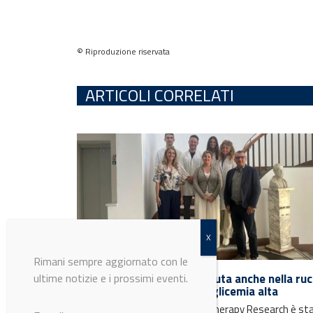
© Riproduzione riservata
ARTICOLI CORRELATI
Rimani sempre aggiornato con le
ultime notizie e i prossimi eventi.
Dalla glucoerucina, contenuta anche nella ruc
un aiuto contro obesità e glicemia alta
La ricerca pubblicata su Phytotherapy Research è st