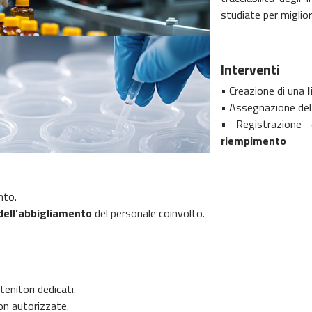
studiate per miglio
Interventi
• Creazione di una
l
• Assegnazione de
• Registrazione 
riempimento
nto.
dell’abbigliamento
del personale coinvolto.
ntenitori dedicati.
on autorizzate.