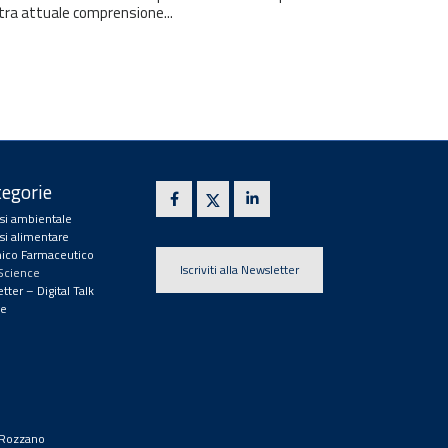
tra attuale comprensione...
egorie
isi ambientale
isi alimentare
ico Farmaceutico
Iscriviti alla Newsletter
 Science
tter – Digital Talk
e
9 Rozzano