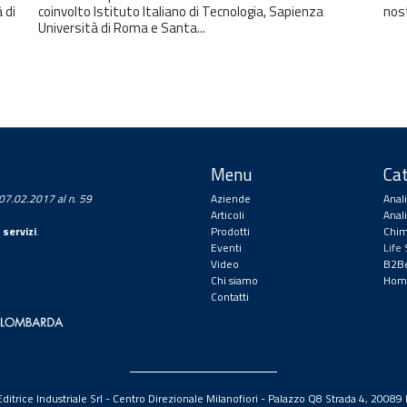
 di
coinvolto Istituto Italiano di Tecnologia, Sapienza
nos
Università di Roma e Santa...
Menu
Cat
a 07.02.2017 al n. 59
Aziende
Anal
Articoli
Anal
 servizi
.
Prodotti
Chim
Eventi
Life
Video
B2Be
Chi siamo
Hom
Contatti
itrice Industriale Srl - Centro Direzionale Milanofiori - Palazzo Q8 Strada 4, 2008