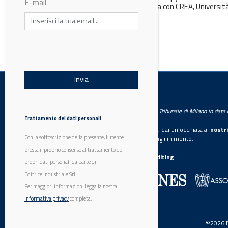
E-mail
coordinata dall’Università di Pisa con CREA, Università
Firenze e Federico II...
LabWorld
Testata giornalistica registrata presso il Tribunale di Milano in dat
Trattamento dei dati personali
Se vuoi diventare nostro inserzionista, dai un’occhiata ai
nostri
Con la sottoscrizione della presente, l’utente
Scarica il mediakit
per maggiori dettagli in merito.
presta il proprio consenso al trattamento dei
La nostra certificazione
CSST WebAuditing
propri dati personali da parte di
Editrice Industriale Srl.
Editrice Industriale è associata a:
Per maggiori informazioni legga la nostra
informativa privacy
completa.
©2026 Ed