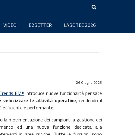
VIDEO
B2BETTER
LABOTEC 2026
26 Giugno 2025
oTrends EM®
introduce nuove funzionalità pensate
e velocizzare le attività operative
, rendendo il
ù efficiente e performante.
no la movimentazione dei campioni, la gestione dei
amento ed una nuova funzione dedicata alla
 interventi in aree critiche. Tutte le funzioni sono