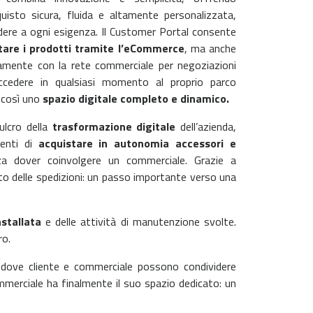
quisto sicura, fluida e altamente personalizzata,
dere a ogni esigenza. Il Customer Portal consente
tare i prodotti tramite l’eCommerce
, ma anche
ttamente con la rete commerciale per negoziazioni
ccedere in qualsiasi momento al proprio parco
 così uno
spazio digitale completo e dinamico.
ulcro della
trasformazione digitale
dell’azienda
,
ienti di
acquistare in autonomia accessori e
za dover coinvolgere un commerciale. Grazie a
to delle spedizioni: un passo importante verso una
stallata
e delle attività di manutenzione svolte.
ro.
uri dove cliente e commerciale possono condividere
merciale ha finalmente il suo spazio dedicato: un