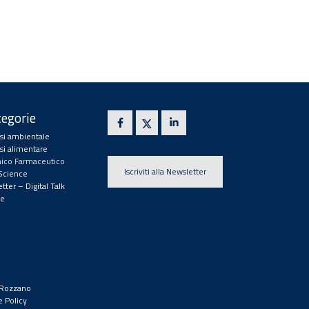
egorie
isi ambientale
isi alimentare
ico Farmaceutico
Iscriviti alla Newsletter
 Science
tter – Digital Talk
e
9 Rozzano
e Policy