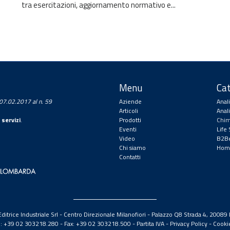
tra esercitazioni, aggiornamento normativo e...
Menu
Cat
a 07.02.2017 al n. 59
Aziende
Anal
Articoli
Anal
 servizi
.
Prodotti
Chim
Eventi
Life
Video
B2Be
Chi siamo
Hom
Contatti
itrice Industriale Srl - Centro Direzionale Milanofiori - Palazzo Q8 Strada 4, 2008
el: +39 02 303218.280 - Fax: +39 02 303218.500 -
Partita IVA
-
Privacy Policy
-
Cooki