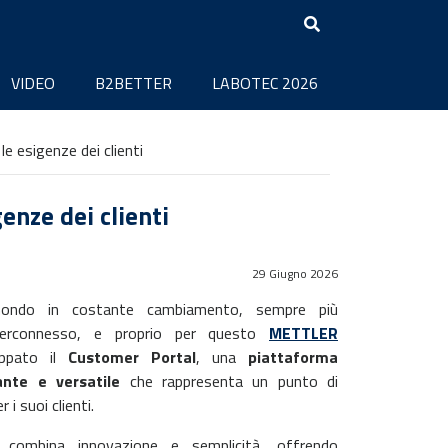
VIDEO
B2BETTER
LABOTEC 2026
 esigenze dei clienti
enze dei clienti
29 Giugno 2026
ondo in costante cambiamento, sempre più
terconnesso, e proprio per questo
METTLER
ppato il
Customer Portal
, una
piattaforma
ante e versatile
che rappresenta un punto di
 i suoi clienti.
 combina innovazione e semplicità, offrendo