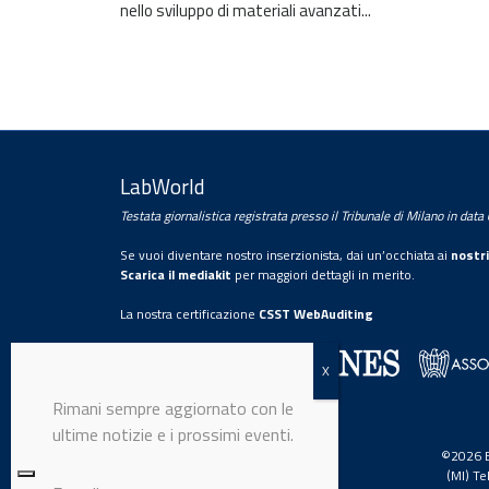
nello sviluppo di materiali avanzati...
LabWorld
Testata giornalistica registrata presso il Tribunale di Milano in dat
Trattamento dei dati personali
Se vuoi diventare nostro inserzionista, dai un’occhiata ai
nostri
Con la sottoscrizione della presente, l’utente
Scarica il mediakit
per maggiori dettagli in merito.
presta il proprio consenso al trattamento dei
La nostra certificazione
CSST WebAuditing
propri dati personali da parte di
Editrice Industriale Srl.
Editrice Industriale è associata a:
Per maggiori informazioni legga la nostra
informativa privacy
completa.
©2026 Ed
(MI) T