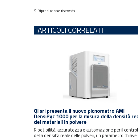
© Riproduzione riservata
ARTICOLI CORRELATI
Rimani sempre aggiornato con le
Qi srl presenta il nuovo picnometro AMI
ultime notizie e i prossimi eventi.
DensiPyc 1000 per la misura della densità re
dei materiali in polvere
Ripetibilità, accuratezza e automazione per il control
E-mail
della densità reale delle polveri, un parametro chiave