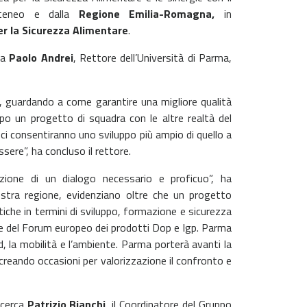
Ateneo e dalla
Regione Emilia-Romagna,
in
er la Sicurezza Alimentare
.
ia
Paolo Andrei
,
Rettore dell’Università di Parma,
, guardando a come garantire una migliore qualità
 un progetto di squadra con le altre realtà del
 ci consentiranno uno sviluppo più ampio di quello a
ssere”, ha concluso il rettore.
zione di un dialogo necessario e proficuo”, ha
nostra regione, evidenziano oltre che un progetto
iche in termini di sviluppo, formazione e sicurezza
ne del Forum europeo dei prodotti Dop e Igp. Parma
d, la mobilità e l’ambiente. Parma porterà avanti la
 creando occasioni per valorizzazione il confronto e
icerca
Patrizio Bianchi
, il Coordinatore del Gruppo