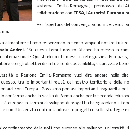
sistema Emilia-Romagna”, promosso dall’
collaborazione con
EFSA
, l’
Autorità Europea p
Per l’apertura del convengo sono intervenuti s
arma.
ezza alimentare stiamo osservando in senso ampio il nostro futuro
aolo Andrei.
“Su questi temi il nostro Ateneo ha messo in campo
o internazionale. Questi elementi, messi in rete grazie a Europass,
bile con gli obiettivi di un futuro di sostenibilità, sicurezza e bene
ersità e Regione Emilia-Romagna vuol dire andare nella dire
questo, tra le importanti realtà del nostro territorio e della 
ortarci con l’Europa. Possiamo portare importanti traguardi e polit
e lo conferma anche la scelta di Parma anche per la seconda edizio
ittà europee in termini di sviluppo di progetti che riguardano il foo
e e con l’Università confrontandosi sui progetti e sulle strategie e
l coordinamento delle politiche europee allo sviluppo, università, r