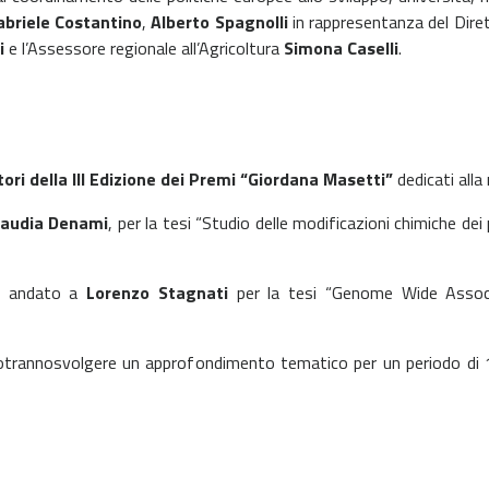
abriele Costantino
,
Alberto Spagnolli
in rappresentanza del Dire
i
e l’Assessore regionale all’Agricoltura
Simona Caselli
.
tori della III Edizione dei Premi “Giordana Masetti”
dedicati alla
laudia Denami
, per la tesi “Studio delle modificazioni chimiche dei 
 è andato a
Lorenzo Stagnati
per la tesi “Genome Wide Associ
o, potrannosvolgere un approfondimento tematico per un periodo d