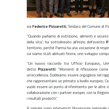
sia
Federico Pizzarotti
, Sindaco del Comune di P
“Quando parliamo di nutrizione, alimenti e sicur
della vita”, ha sottolineato all’inizio dell’evento
P
territorio, perché Parma ha una vocazione di respir
cui siamo stati abituati finora, uno sviluppo compati
“Un nuovo raccordo tra Ufficio Europass, Univ
detto
Pizzarotti
. “Momenti di riflessione come 
un’eccellenza. Dobbiamo essere orgogliosi nel rapp
che rappresentano un primato a livello europeo. C
vuole essere un punto di riferimento per le altre c
collaborazione con i partner europei, con la Region
i risultati prodotti”.
A seguire sono intervenuti l’Assessore regionale a