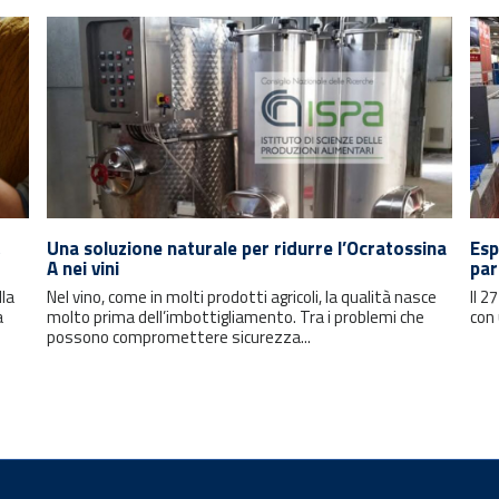
Una soluzione naturale per ridurre l’Ocratossina
Esp
A nei vini
par
lla
Nel vino, come in molti prodotti agricoli, la qualità nasce
Il 2
a
molto prima dell’imbottigliamento. Tra i problemi che
con 
possono compromettere sicurezza...