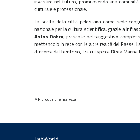
investire nel futuro, promuovendo una comunità sc
culturale e professionale.
La scelta della città peloritana come sede congre
nazionale per la cultura scientifica, grazie a infras
Anton Dohrn
, presente nel suggestivo complesso 
mettendolo in rete con le altre realtà del Paese. La
di ricerca del territorio, tra cui spicca l’Area Mar
Rimani sempre aggiornato con le
ultime notizie e i prossimi eventi.
E-mail
© Riproduzione riservata
LabWorld