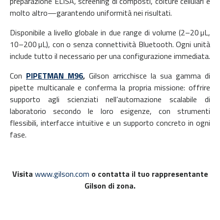
preparazione ELISA, screening di composti, colture cellulari e
molto altro—garantendo uniformità nei risultati.
Disponibile a livello globale in due range di volume (2–20 µL,
10–200 µL), con o senza connettività Bluetooth. Ogni unità
include tutto il necessario per una configurazione immediata.
Con
PIPETMAN M96
,
Gilson arricchisce la sua gamma di
pipette multicanale e conferma la propria missione: offrire
supporto agli scienziati nell’automazione scalabile di
laboratorio secondo le loro esigenze, con strumenti
flessibili, interfacce intuitive e un supporto concreto in ogni
fase.
Visita
www.gilson.com
o contatta il tuo rappresentante
Gilson di zona.