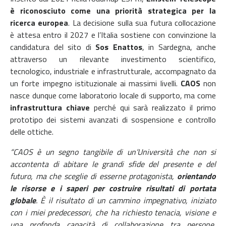
è riconosciuto come una priorità strategica per la
ricerca europea
. La decisione sulla sua futura collocazione
è attesa entro il 2027 e l’Italia sostiene con convinzione la
candidatura del sito di
Sos Enattos
, in Sardegna, anche
attraverso un rilevante investimento scientifico,
tecnologico, industriale e infrastrutturale, accompagnato da
un forte impegno istituzionale ai massimi livelli.
CAOS
non
nasce dunque come laboratorio locale di supporto, ma come
infrastruttura chiave
perché qui sarà realizzato il primo
prototipo dei sistemi avanzati di sospensione e controllo
delle ottiche.
“CAOS è un segno tangibile di un’Università che non si
accontenta di abitare le grandi sfide del presente e del
futuro, ma che sceglie di esserne protagonista,
orientando
le risorse e i saperi per costruire risultati di portata
globale
. È il risultato di un cammino impegnativo, iniziato
con i miei predecessori, che ha richiesto tenacia, visione e
una profonda capacità di collaborazione tra persone,