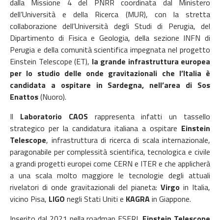
dalla Missione 4 del PNRR coordinata dal Ministero
dell’Università e della Ricerca (MUR), con la stretta
collaborazione dell’Università degli Studi di Perugia, del
Dipartimento di Fisica e Geologia, della sezione INFN di
Perugia e della comunità scientifica impegnata nel progetto
Einstein Telescope (ET),
la grande infrastruttura europea
per lo studio delle onde gravitazionali che l’Italia è
candidata a ospitare in Sardegna, nell’area di Sos
Enattos
(Nuoro).
Il
Laboratorio CAOS
rappresenta infatti un tassello
strategico per la candidatura italiana a ospitare
Einstein
Telescope
, infrastruttura di ricerca di scala internazionale,
paragonabile per complessità scientifica, tecnologica e civile
a grandi progetti europei come CERN e ITER e che applicherà
a una scala molto maggiore le tecnologie degli attuali
rivelatori di onde gravitazionali del pianeta:
Virgo
in Italia,
vicino Pisa,
LIGO
negli Stati Uniti e
KAGRA
in Giappone.
Inserito dal 2021 nella roadmap ESFRI,
Einstein Telescope