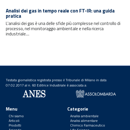
Analisi dei gas in tempo reale con FT-IR: una guida
pratica
L'analisi dei gas è una delle sfide più complesse nel controllo di
processo, nel monitoraggio ambientale e nella ricerca
industriale....
Testata giornalistica registrata presso il Tribunale di Milano in data
07.02.2017 al n. 60 Editrice Industriale è associata a:
Menu
Categorie
Chi siamo
Analisi ambientale
Articoli
Analisi alimentare
Prodotti
Chimico Farmaceutico
Aziende
Life Science