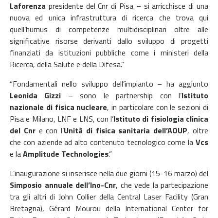
Laforenza
presidente del Cnr di Pisa – si arricchisce di una
nuova ed unica infrastruttura di ricerca che trova qui
quell’humus di competenze multidisciplinari oltre alle
significative risorse derivanti dallo sviluppo di progetti
finanziati da istituzioni pubbliche come i ministeri della
Ricerca, della Salute e della Difesa.”
“Fondamentali nello sviluppo dell’impianto – ha aggiunto
Leonida Gizzi
– sono le partnership con l’
Istituto
nazionale di fisica nucleare
, in particolare con le sezioni di
Pisa e Milano, LNF e LNS, con l’
Istituto di fisiologia clinica
del Cnr
e con l’
Unità di fisica sanitaria dell’AOUP
, oltre
che con aziende ad alto contenuto tecnologico come la
Vcs
e la
Amplitude Technologies
.”
L’inaugurazione si inserisce nella due giorni (15-16 marzo) del
Simposio annuale dell’Ino-Cnr
, che vede la partecipazione
tra gli altri di John Collier della Central Laser Facility (Gran
Bretagna), Gérard Mourou della International Center for