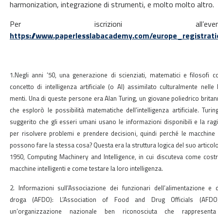
harmonization, integrazione di strumenti, e molto molto altro.
Per iscrizioni all’event
https://www.paperlesslabacademy.com/europe_registrati
1.Negli anni ’50, una generazione di scienziati, matematici e filosofi co
concetto di intelligenza artificiale (o AI) assimilato culturalmente nelle 
menti. Una di queste persone era Alan Turing, un giovane poliedrico britan
che esplorò le possibilità matematiche dell’intelligenza artificiale. Turin
suggerito che gli esseri umani usano le informazioni disponibili e la rag
per risolvere problemi e prendere decisioni, quindi perché le macchine
possono fare la stessa cosa? Questa era la struttura logica del suo articolo
1950, Computing Machinery and Intelligence, in cui discuteva come costr
macchine intelligenti e come testare la loro intelligenza.
2. Informazioni sull’Associazione dei funzionari dell’alimentazione e d
droga (AFDO): L’Association of Food and Drug Officials (AFD
un’organizzazione nazionale ben riconosciuta che rappresent