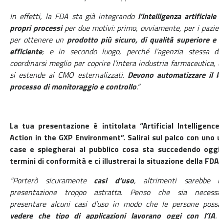
In effetti, la FDA sta già integrando
l’intelligenza artificiale
propri processi
per due motivi: primo, ovviamente, per i pazie
per ottenere un
prodotto più sicuro, di qualità superiore e
efficiente
; e in secondo luogo, perché l’agenzia stessa d
coordinarsi meglio per coprire l’intera industria farmaceutica,
si estende ai CMO esternalizzati.
Devono automatizzare il l
processo di monitoraggio e controllo
.”
La tua presentazione è intitolata “Artificial Intelligence
Action in the GXP Environment”. Salirai sul palco con uno 
case e spiegherai al pubblico cosa sta succedendo oggi
termini di conformità e ci illustrerai la situazione della FD
“Porterò sicuramente
casi d’uso
, altrimenti sarebbe 
presentazione troppo astratta. Penso che sia necessa
presentare alcuni casi d’uso in modo che le persone poss
vedere che tipo di applicazioni lavorano oggi con l’IA
.