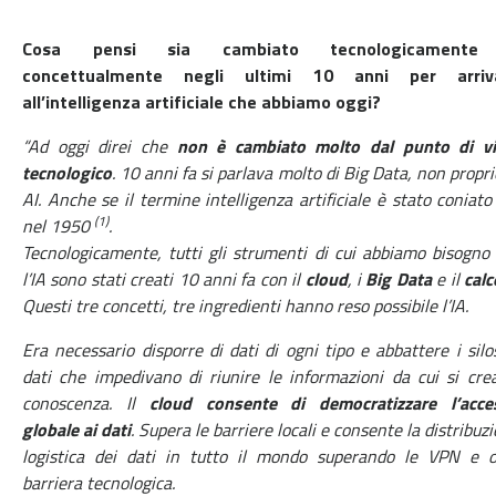
Cosa pensi sia cambiato tecnologicament
concettualmente negli ultimi 10 anni per arriv
all’intelligenza artificiale che abbiamo oggi?
“Ad oggi direi che
non è cambiato molto dal punto di vi
tecnologico
. 10 anni fa si parlava molto di Big Data, non propri
AI. Anche se il termine intelligenza artificiale è stato coniato
(1)
nel 1950
.
Tecnologicamente, tutti gli strumenti di cui abbiamo bisogno
l’IA sono stati creati 10 anni fa con il
cloud
, i
Big Data
e il
calc
Questi tre concetti, tre ingredienti hanno reso possibile l’IA.
Era necessario disporre di dati di ogni tipo e abbattere i silo
dati che impedivano di riunire le informazioni da cui si cre
conoscenza. Il
cloud consente di democratizzare l’acce
globale ai dati
. Supera le barriere locali e consente la distribuz
logistica dei dati in tutto il mondo superando le VPN e o
barriera tecnologica.