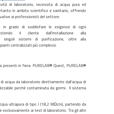
ività di laboratorio, necessita di acqua pura ed
rtanto in ambito scientifico e sanitario, offrendo
ovative ai professionisti del settore.
in grado di soddisfare le esigenze di ogni
istendo il cliente dall’installazione alla
singoli sistemi di purificazione, oltre alla
ianti centralizzati più complessi.
rapura presenti in fiera: PURELAB® Quest, PURELAB®
i di acqua da laboratorio direttamente dall’acqua di
tilizzabile perché contaminata da germi. Il sistema
 acqua ultrapura di tipo I (18,2 MΩcm), partendo da
 esclusivamente ai test di laboratorio. Tra gli altri