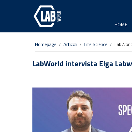
HOME
Homepage
Articoli
Life Science
LabWorld
LabWorld intervista Elga Labw