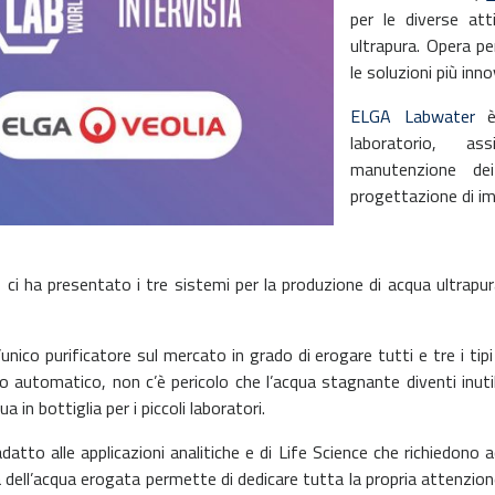
per le diverse att
ultrapura. Opera pe
le soluzioni più inn
ELGA Labwater
è 
laboratorio, ass
manutenzione dei 
progettazione di imp
io ci ha presentato i tre sistemi per la produzione di acqua ult
’unico purificatore sul mercato in grado di erogare tutti e tre i tip
colo automatico, non c’è pericolo che l’acqua stagnante diventi inu
n bottiglia per i piccoli laboratori.
adatto alle applicazioni analitiche e di Life Science che richiedono
 dell’acqua erogata permette di dedicare tutta la propria attenzione