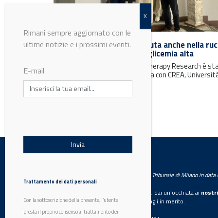
Rimani sempre aggiornato con le
ultime notizie e i prossimi eventi.
Dalla glucoerucina, contenuta anche nella ruc
un aiuto contro obesità e glicemia alta
La ricerca pubblicata su Phytotherapy Research è st
E-mail
coordinata dall’Università di Pisa con CREA, Università
Firenze e Federico II...
LabWorld
Testata giornalistica registrata presso il Tribunale di Milano in dat
Trattamento dei dati personali
Se vuoi diventare nostro inserzionista, dai un’occhiata ai
nostri
Con la sottoscrizione della presente, l’utente
Scarica il mediakit
per maggiori dettagli in merito.
presta il proprio consenso al trattamento dei