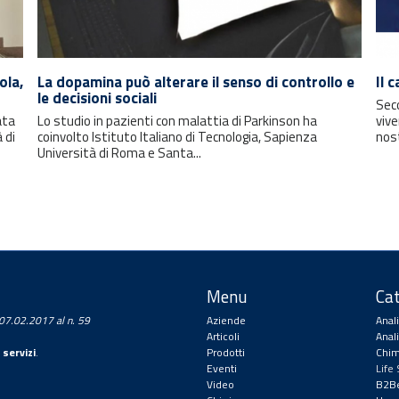
ola,
La dopamina può alterare il senso di controllo e
Il 
le decisioni sociali
Seco
ata
Lo studio in pazienti con malattia di Parkinson ha
vive
 di
coinvolto Istituto Italiano di Tecnologia, Sapienza
nos
Università di Roma e Santa...
Menu
Cat
a 07.02.2017 al n. 59
Aziende
Anal
Articoli
Anal
 servizi
.
Prodotti
Chim
Eventi
Life
Video
B2Be