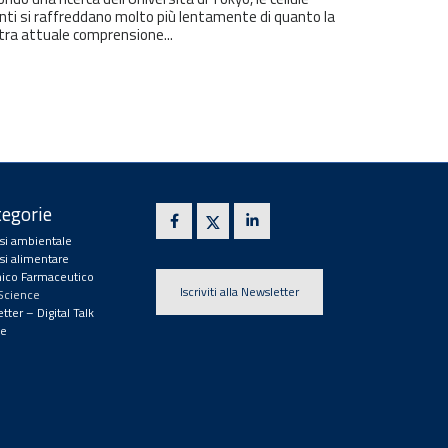
nti si raffreddano molto più lentamente di quanto la
tra attuale comprensione...
egorie
isi ambientale
isi alimentare
ico Farmaceutico
Iscriviti alla Newsletter
 Science
tter – Digital Talk
e