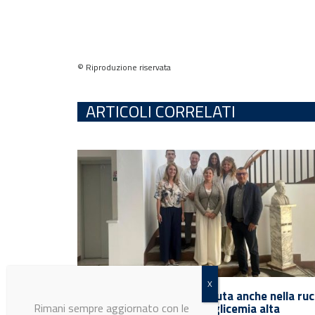
© Riproduzione riservata
ARTICOLI CORRELATI
Rimani sempre aggiornato con le
ultime notizie e i prossimi eventi.
Dalla glucoerucina, contenuta anche nella ruc
un aiuto contro obesità e glicemia alta