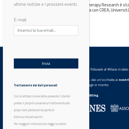
La ricerca pubblicata su Phytotherapy Research è st
E-mail
coordinata dall’Università di Pisa con CREA, Università
Firenze e Federico II...
LabWorld
Testata giornalistica registrata presso il Tribunale di Milano in dat
Trattamento dei dati personali
Se vuoi diventare nostro inserzionista, dai un’occhiata ai
nostri
Con la sottoscrizione della presente, l’utente
Scarica il mediakit
per maggiori dettagli in merito.
presta il proprio consenso al trattamento dei
La nostra certificazione
CSST WebAuditing
propri dati personali da parte di
Editrice Industriale Srl.
Editrice Industriale è associata a:
Per maggiori informazioni legga la nostra
informativa privacy
completa.