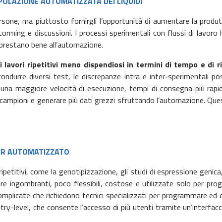
IPOLAZIONE AUTOMATIZZATA DEI LIQUIDI
sone, ma piuttosto fornirgli l’opportunità di aumentare la produt
storming e discussioni. I processi sperimentali con flussi di lavoro
i prestano bene all’automazione.
i lavori ripetitivi meno dispendiosi in termini di tempo e di 
durre diversi test, le discrepanze intra e inter-sperimentali p
 una maggiore velocità di esecuzione, tempi di consegna più rapid
 campioni e generare più dati grezzi sfruttando l’automazione. Questo
LER AUTOMATIZZATO
ripetitivi, come la genotipizzazione, gli studi di espressione genica
ngombranti, poco flessibili, costose e utilizzate solo per proge
mplicate che richiedono tecnici specializzati per programmare ed e
y-level, che consente l’accesso di più utenti tramite un’interfacci