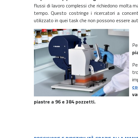
flussi di lavoro complessi che richiedono molta m
tempo. Questo costringe i ricercatori a concent
utilizzato in quei task che non possono essere au
Pe
pi
Pe
tr
im
co
va
piastre a 96 e 384 pozzetti.