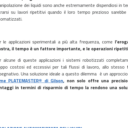
anipolazione dei liquidi sono anche estremamente dispendiosi in ter
rarsi su lavori ripetitivi quando il loro tempo prezioso sarebbe
tomatizzati.
r le applicazioni sperimentali a più alta frequenza, come
l’erog
astra, il tempo è un fattore importante, e le operazioni ripeti
r alcune di queste applicazioni i sistemi robotizzati complet
oppo costosi ed eccessivi per tali flussi di lavoro, allo stes
pegnativo. Una soluzione ideale a questo dilemma è un approcci
me PLATEMASTER® di Gilson
,
non solo offre una precision
ntaggi in termini di risparmio di tempo la rendono una solu