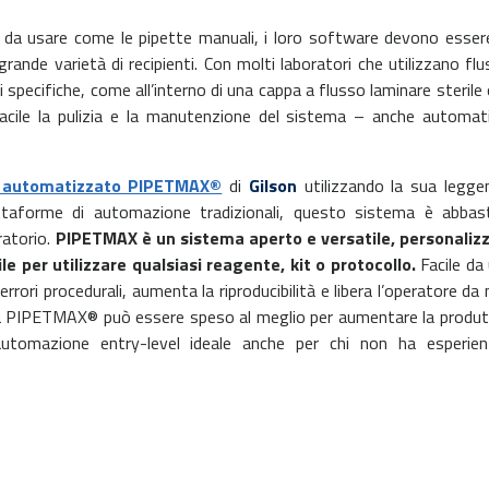
i da usare come le pipette manuali, i loro software devono essere 
nde varietà di recipienti. Con molti laboratori che utilizzano fluss
 specifiche, come all’interno di una cappa a flusso laminare sterile
acile la pulizia e la manutenzione del sistema – anche automatiz
o automatizzato PIPETMAX®
di
Gilson
utilizzando la sua legge
ttaforme di automazione tradizionali, questo sistema è abbas
ratorio.
PIPETMAX è un sistema aperto e versatile, personalizz
le per utilizzare qualsiasi reagente, kit o protocollo.
Facile da
rori procedurali, aumenta la riproducibilità e libera l’operatore da 
ie a PIPETMAX® può essere speso al meglio per aumentare la produt
utomazione entry-level ideale anche per chi non ha esperien