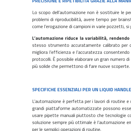
PRECISIONE E RIPETIBILITÀ GRAZIE ALLA MAN
Lo scopo dell’automazione non è sostituire le per
problemi di riproducibilità, avere tempo per brain
come l’erogazione di campioni in varie pozzetti, s
L’automazione riduce la variabilità, rendendo 
stesso strumento accuratamente calibrato per con
migliora l’efficienza e l’accuratezza consentendo
protocolli. È possibile elaborare un gran numero di
più solide che permettono di fare nuove scoperte.
SPECIFICHE ESSENZIALI PER UN LIQUID HAND
L’automazione è perfetta per i lavori di routine e 
grandi piattaforme automatizzate possono essere i
usare pipette manuali piuttosto che tecnologie co
soluzione sempre più ottimale è l’automazione entr
per le semplici operazioni di routine.