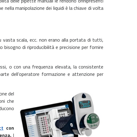
ibilità delle pipette manuali le rendono onnipresenti
e nella manipolazione dei liquidi è la chiave di volta
asta scala, ecc. non erano alla portata di tutti,
 bisogno di riproducibilità e precisione per fornire
essi, o con una frequenza elevata, la consistente
parte dell’operatore formazione e attenzione per
ione del
oni che
onducono
ct
con
ienza.
I