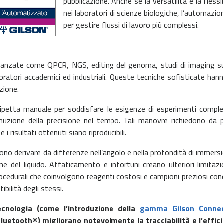
pubblicazione. Anche se la versatilità e la fless
nei laboratori di scienze biologiche, l’automazion
per gestire flussi di lavoro più complessi.
vanzate come QPCR, NGS, editing del genoma, studi di imaging su v
ratori accademici ed industriali. Queste tecniche sofisticate hanno
azione.
pipetta manuale per soddisfare le esigenze di esperimenti compl
inuzione della precisione nel tempo. Tali manovre richiedono da 
i risultati ottenuti siano riproducibili.
sono derivare da differenze nell’angolo e nella profondità di immers
ne del liquido. Affaticamento e infortuni creano ulteriori limitazi
i procedurali che coinvolgono reagenti costosi e campioni preziosi c
ibilità degli stessi.
cnologia (come l’introduzione della
gamma Gilson Conne
 Bluetooth®) migliorano notevolmente la tracciabilità e l’effic