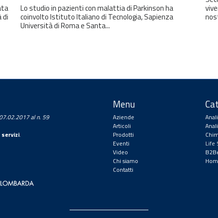
ata
Lo studio in pazienti con malattia di Parkinson ha
vive
 di
coinvolto Istituto Italiano di Tecnologia, Sapienza
nos
Università di Roma e Santa...
Menu
Cat
a 07.02.2017 al n. 59
Aziende
Anal
Articoli
Anal
 servizi
.
Prodotti
Chim
Eventi
Life
Video
B2Be
Chi siamo
Hom
Contatti