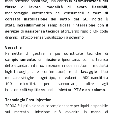
manutenzione predittiva, una continua
ottimizzazione del
flusso di lavoro
,
modalità di lavoro flessibili
,
monitoraggio automatico dei consumabili e
test di
corretta installazione del setto del GC
. Inoltre è
stata
incredibilmente semplificata l’interazione con il
servizio di assistenza tecnica
attraverso l’uso di QR code
dinamici, all’occorrenza visualizzabili a schermo.
Versatile
Permette di gestire le più sofisticate tecniche di
campionamento
, di
iniezione
(prioritaria, con la tecnica
dello standard interno, iniezione in due iniettori in modalità
high-throughput e confirmation) e di
lavaggio
. Può
montare siringhe di ogni tipo, con volumi da 500 nanolitri a
100 microlitri, per supportare, oltre agli
iniettori
split/splitless
, anche
iniettori PTV e on-column
.
Tecnologia Fast Injection
3000A è il più veloce autocampionatore per liquidi disponibile
sul mercato: l’iniezione può avvenire in meno di