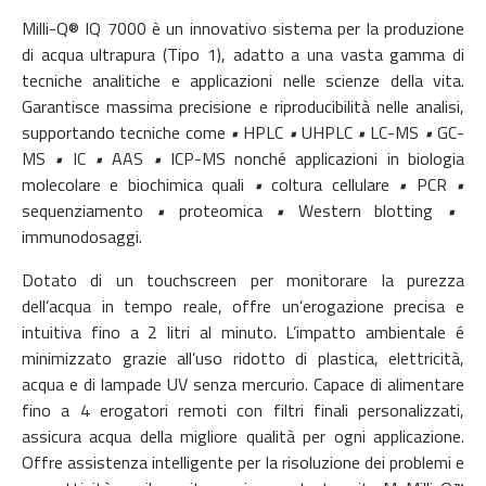
Milli-Q® IQ 7000 è un innovativo sistema per la produzione
di acqua ultrapura (Tipo 1), adatto a una vasta gamma di
tecniche analitiche e applicazioni nelle scienze della vita.
Garantisce massima precisione e riproducibilità nelle analisi,
supportando tecniche come
•
HPLC
•
UHPLC
•
LC-MS
•
GC-
MS
•
IC
•
AAS
•
ICP-MS nonché applicazioni in biologia
molecolare e biochimica quali
•
coltura cellulare
•
PCR
•
sequenziamento
•
proteomica
•
Western blotting
•
immunodosaggi.
Dotato di un touchscreen per monitorare la purezza
dell’acqua in tempo reale, offre un’erogazione precisa e
intuitiva fino a 2 litri al minuto. L’impatto ambientale é
minimizzato grazie all’uso ridotto di plastica, elettricità,
acqua e di lampade UV senza mercurio. Capace di alimentare
fino a 4 erogatori remoti con filtri finali personalizzati,
assicura acqua della migliore qualità per ogni applicazione.
Offre assistenza intelligente per la risoluzione dei problemi e