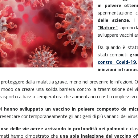
in polvere otten
sperimentazione co
delle scienze
.
I
“Nature”
, aprono l
sviluppare vaccini a
Da quando è stata 
stati compiuti
gra
contro Covid-19
iniezioni intramus
el proteggere dalla malattia grave, meno nel prevenire le infezioni
 modo da creare una solida barriera contro la trasmissione del vir
 trasporto a bassa temperatura che aumentano i costi complessivi d
nesi hanno sviluppato un vaccino in polvere composto da mic
presentare contemporaneamente gli antigeni di più varianti del vir
cose delle vie aeree arrivando in profondità nei polmoni
e rila
 primati hanno dimostrato che
una sola inalazione del vaccino of