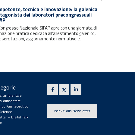
petenze, tecnica e innovazione: la galenica
tagonista dei laboratori precongressuali
FAP
 Congresso Nazionale SIFAP apre con una giornata di
azione pratica dedicata all'allestimento galenico,
esercitazioni, aggiornamento normativo e...
egorie
isi ambientale
isi alimentare
ico Farmaceutico
Iscriviti alla Newsletter
 Science
tter – Digital Talk
e