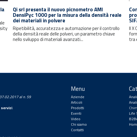
la
Qi srl presenta il nuovo picnometro AMI
Com
DensiPyc 1000 per la misura della densità reale
pro
dei materiali in polvere
SI
ale
sity
Ripetibilità, accuratezza e automazione per il controllo
Il X
della densità reale delle polveri, un parametro chiave
form
nello sviluppo di materiali avanzati...
tra 
Menu
Cat
a 07.02.2017 al n. 59
Aziende
Anal
Articoli
Anal
 servizi
.
Prodotti
Chim
Eventi
Life
Video
B2Be
Chi siamo
Hom
Contatti