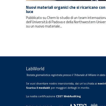
Rimani sempre aggiornato con le
Nuovi materiali organici che si ricaricano con 
ultime notizie e i prossimi eventi.
luce
Pubblicato su Chem lo studio di un team internazion
dell’Università di Padova e della Northwestern Univer
E-mail
su un nuovo materiale...
LabWorld
Testata giornalistica registrata presso il Tribunale di Milano in dat
Trattamento dei dati personali
Se vuoi diventare nostro inserzionista, dai un’occhiata ai
nostri
Con la sottoscrizione della presente, l’utente
Scarica il mediakit
per maggiori dettagli in merito.
presta il proprio consenso al trattamento dei
La nostra certificazione
CSST WebAuditing
propri dati personali da parte di
Editrice Industriale Srl.