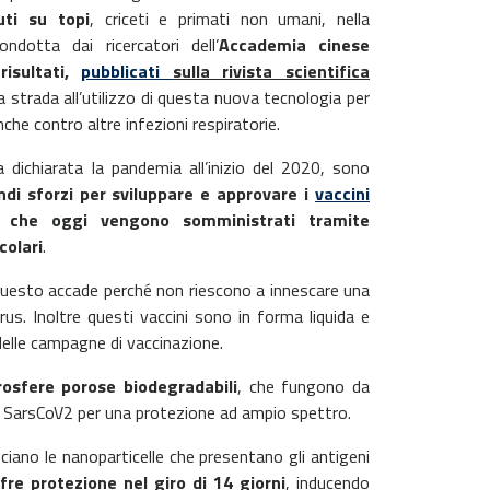
uti su topi
, criceti e primati non umani, nella
ndotta dai ricercatori dell’
Accademia cinese
 risultati,
pubblicati
sulla rivista scientifica
a strada all’utilizzo di questa nuova tecnologia per
nche contro altre infezioni respiratorie.
dichiarata la pandemia all’inizio del 2020, sono
ndi sforzi per sviluppare e approvare i
vaccini
, che oggi vengono somministrati tramite
colari
.
. Questo accade perché non riescono a innescare una
us. Inoltre questi vaccini sono in forma liquida e
elle campagne di vaccinazione.
rosfere porose biodegradabili
, che fungono da
us SarsCoV2 per una protezione ad ampio spettro.
sciano le nanoparticelle che presentano gli antigeni
fre protezione nel giro di 14 giorni
, inducendo