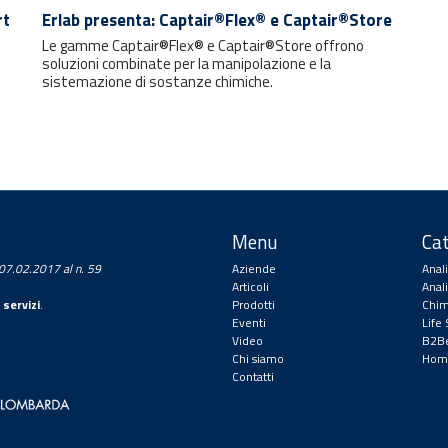
rt
Erlab presenta: Captair®Flex® e Captair®Store
Le gamme Captair®Flex® e Captair®Store offrono
soluzioni combinate per la manipolazione e la
sistemazione di sostanze chimiche.
Menu
Cat
a 07.02.2017 al n. 59
Aziende
Anal
Articoli
Anal
 servizi
.
Prodotti
Chim
Eventi
Life
Video
B2Be
Chi siamo
Hom
Contatti