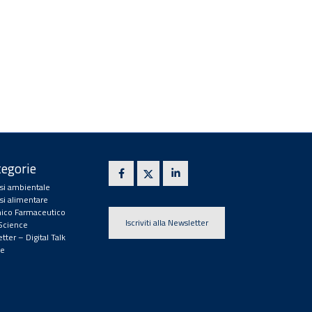
egorie
isi ambientale
isi alimentare
ico Farmaceutico
Iscriviti alla Newsletter
 Science
tter – Digital Talk
e