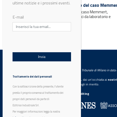
ultime notizie e i prossimi eventi.
Southco presenta lo studio del caso Memme
Southco presenta lo studio del caso Memmert,
E-mail
produttore leader di forni termici da laboratorio e
industriali
LabWorld
Testata giornalistica registrata presso il Tribunale di Milano in dat
Trattamento dei dati personali
Se vuoi diventare nostro inserzionista, dai un’occhiata ai
nostri
Con la sottoscrizione della presente, l’utente
Scarica il mediakit
per maggiori dettagli in merito.
presta il proprio consenso al trattamento dei
La nostra certificazione
CSST WebAuditing
propri dati personali da parte di
Editrice Industriale Srl.
Editrice Industriale è associata a:
Per maggiori informazioni legga la nostra
informativa privacy
completa.