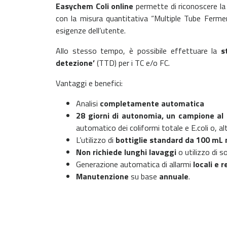
Easychem Coli online
permette di riconoscere la
con la misura quantitativa “Multiple Tube Ferm
esigenze dell’utente.
Allo stesso tempo, è possibile effettuare la
s
detezione’
(TTD) per i TC e/o FC.
Vantaggi e benefici:
Analisi
completamente automatica
28 giorni di autonomia, un campione al 
automatico dei coliformi totale e E.coli o, al
L’utilizzo di
bottiglie standard da 100 m
Non richiede lunghi lavaggi
o utilizzo di so
Generazione automatica di allarmi
locali e 
Manutenzione
su base
annuale
.