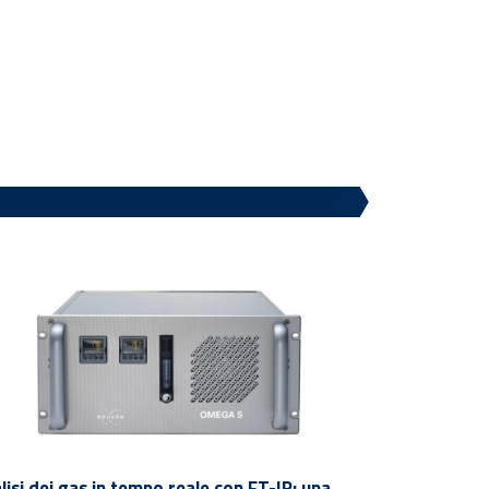
lisi dei gas in tempo reale con FT-IR: una