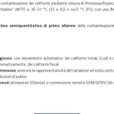
 contaminazione dei coliformi mediante misura di Presenza/Assen
entation” (MTF) a 35-37 °C (TC e EC) o 44.5 °C (FC), con una
f
tima semiquantitativa di primo allarme
della contaminazione
giorno
, con rilevamento automatico dei coliformi totali, E.coli e
ternativamente, dei coliformi fecali
L monouso
assicura la rappresentatività del campione ed evita cont
luzioni di pulizia
remoti
attraverso Ethernet o connessione remota GSM/GPRS/3G 