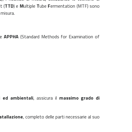
t (
TTD
) e
M
ultiple
T
ube
F
ermentation (MTF) sono
 misura.
e
APPHA
(Standard Methods for Examination of
li ed ambientali
, assicura il
massimo grado di
nstallazione
, completo delle parti necessarie al suo