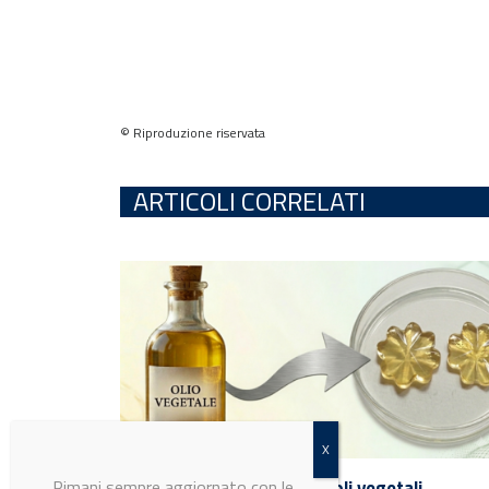
© Riproduzione riservata
ARTICOLI CORRELATI
Rimani sempre aggiornato con le
ultime notizie e i prossimi eventi.
Resine termoindurenti da oli vegetali