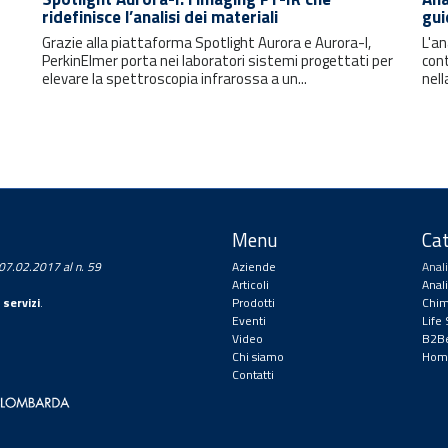
ridefinisce l’analisi dei materiali
gui
Grazie alla piattaforma Spotlight Aurora e Aurora-I,
L'an
PerkinElmer porta nei laboratori sistemi progettati per
cont
elevare la spettroscopia infrarossa a un...
nell
Menu
Cat
a 07.02.2017 al n. 59
Aziende
Anal
Articoli
Anal
 servizi
.
Prodotti
Chim
Eventi
Life
Video
B2Be
Chi siamo
Hom
Contatti