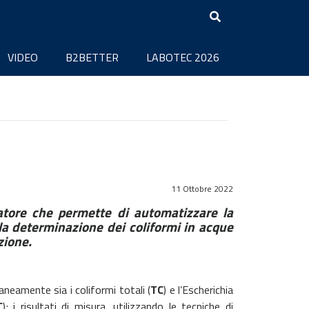
VIDEO
B2BETTER
LABOTEC 2026
11 Ottobre 2022
tore che permette di automatizzare la
la determinazione dei coliformi in acque
azione.
aneamente sia i coliformi totali (
TC
) e l’Escherichia
C
); i risultati di misura, utilizzando le tecniche di