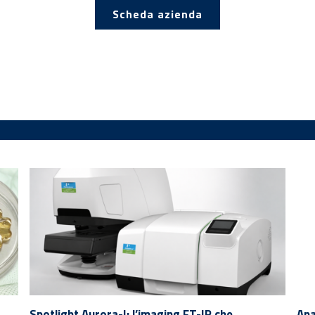
Scheda azienda
Spotlight Aurora-I: l’imaging FT-IR che
Ana