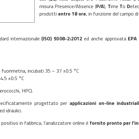
misura Presence/Absence (
P/A
),
T
ime
T
o
D
etec
prodotti
entro 18 ore
, in funzione del campo di
dard internazionale
(ISO) 9308-2:2012
ed anche approvata
EPA
in fuorimetria, incubati 35 – 37 ±0.5 °C
44.5 ±0.5 °C
erococchi, HPC).
 specificatamente progettato per
applicazioni on-line industria
 idraulici.
sitivo in fabbrica; l’analizzatore online è
fornito pronto per l’i