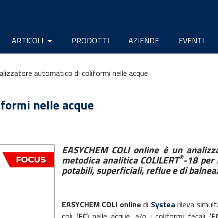
ARTICOLI
PRODOTTI
AZIENDE
EVENTI
alizzatore automatico di coliformi nelle acque
iformi nelle acque
EASYCHEM COLI online è un analizza
®
metodica analitica COLILERT
-18 per 
potabili, superficiali, reflue e di balne
EASYCHEM COLI online
di
Systea
rileva simult
coli (
EC
) nelle acque, e/o i coliformi fecali (
F