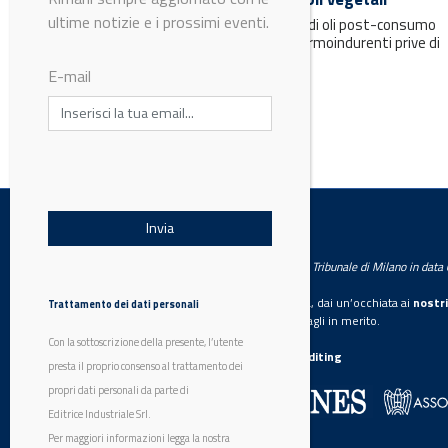
L’uso di derivati di oli vegetali e di oli post-consumo
consente di ottenere resine termoindurenti prive di
E-mail
stirene e con...
LabWorld
Testata giornalistica registrata presso il Tribunale di Milano in dat
Trattamento dei dati personali
Se vuoi diventare nostro inserzionista, dai un’occhiata ai
nostri
Con la sottoscrizione della presente, l’utente
Scarica il mediakit
per maggiori dettagli in merito.
presta il proprio consenso al trattamento dei
La nostra certificazione
CSST WebAuditing
propri dati personali da parte di
Editrice Industriale Srl.
Editrice Industriale è associata a:
Per maggiori informazioni legga la nostra
informativa privacy
completa.