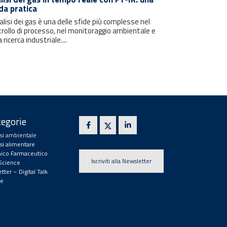
da pratica
alisi dei gas è una delle sfide più complesse nel
rollo di processo, nel monitoraggio ambientale e
a ricerca industriale....
egorie
isi ambientale
isi alimentare
ico Farmaceutico
Iscriviti alla Newsletter
 Science
tter – Digital Talk
e