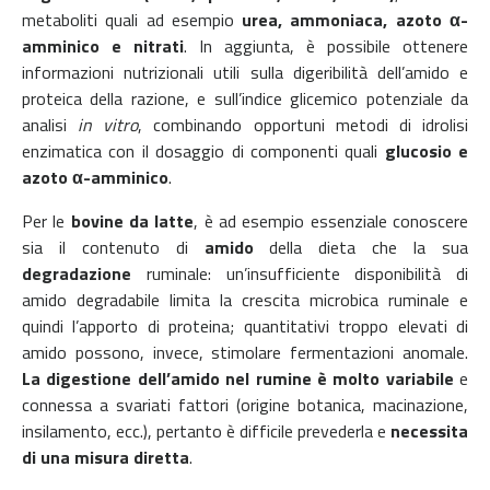
metaboliti quali ad esempio
urea, ammoniaca, azoto α-
amminico e nitrati
. In aggiunta, è possibile ottenere
informazioni nutrizionali utili sulla digeribilità dell’amido e
proteica della razione, e sull’indice glicemico potenziale da
analisi
in vitro
, combinando opportuni metodi di idrolisi
enzimatica con il dosaggio di componenti quali
glucosio e
azoto α-amminico
.
Per le
bovine da latte
, è ad esempio essenziale conoscere
sia il contenuto di
amido
della dieta che la sua
degradazione
ruminale: un’insufficiente disponibilità di
amido degradabile limita la crescita microbica ruminale e
quindi l’apporto di proteina; quantitativi troppo elevati di
amido possono, invece, stimolare fermentazioni anomale.
La digestione dell’amido nel rumine è molto variabile
e
connessa a svariati fattori (origine botanica, macinazione,
insilamento, ecc.), pertanto è difficile prevederla e
necessita
di una misura diretta
.