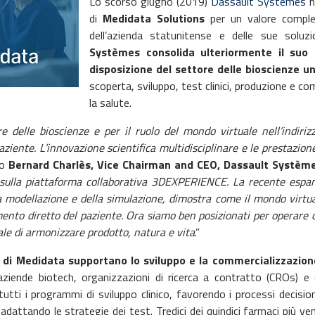
Lo scorso giugno (2019)
Dassault Systèmes
h
di
Medidata Solutions
per un valore compless
dell’azienda statunitense e delle sue soluz
Systèmes consolida ulteriormente il suo
disposizione del settore delle bioscienze 
scoperta, sviluppo, test clinici, produzione e c
la salute.
delle bioscienze e per il ruolo del mondo virtuale nell’indiriz
aziente. L’innovazione scientifica multidisciplinare e le prestazion
to
Bernard Charlès, Vice Chairman and CEO, Dassault Systèm
e sulla piattaforma collaborativa 3DEXPERIENCE. La recente espa
lla modellazione e della simulazione, dimostra come il mondo virtu
mento diretto del paziente. Ora siamo ben posizionati per operare 
le di armonizzare prodotto, natura e vita
.”
 di Medidata supportano lo sviluppo e la commercializzazione d
ziende biotech, organizzazioni di ricerca a contratto (CROs) e c
tutti i programmi di sviluppo clinico, favorendo i processi decision
e adattando le strategie dei test. Tredici dei quindici farmaci più v