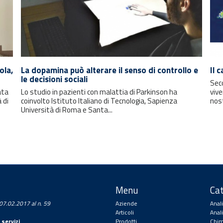
ola,
La dopamina può alterare il senso di controllo e
Il 
le decisioni sociali
Seco
ata
Lo studio in pazienti con malattia di Parkinson ha
vive
 di
coinvolto Istituto Italiano di Tecnologia, Sapienza
nos
Università di Roma e Santa...
Menu
Cat
a 07.02.2017 al n. 59
Aziende
Anal
Articoli
Anal
 servizi
.
Prodotti
Chim