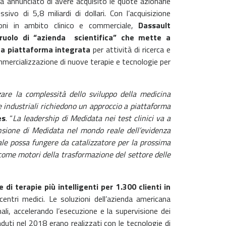
a annunciato di avere acquisito le quote azionarie
ivo di 5,8 miliardi di dollari. Con l’acquisizione
ioni in ambito clinico e commerciale,
Dassault
 ruolo di “azienda scientifica” che mette a
una piattaforma integrata
per attività di ricerca e
ommercializzazione di nuove terapie e tecnologie per
zare la complessità dello sviluppo della medicina
e industriali richiedono un approccio a piattaforma
es
. “
La leadership di Medidata nei test clinici va a
nsione di Medidata nel mondo reale dell’evidenza
ale possa fungere da catalizzatore per la prossima
come motori della trasformazione del settore delle
i terapie più intelligenti per 1.300 clienti in
entri medici. Le soluzioni dell’azienda americana
ali, accelerando l’esecuzione e la supervisione dei
enduti nel 2018 erano realizzati con le tecnologie di