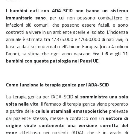
I bambini nati con ADA-SCID
non hanno un sistema
immunitario sano
, per cui non possono combattere le
infezioni più comuni, che possono essere fatali, e
sono
costretti a vivere in un ambiente sterile e isolato.
L’incidenza
annuale è stimata tra 1/375.000 e 1/660.000 di nati vivi; in
base ai dati sui nuovi nati nell’Unione Europea (circa 4 milioni
l’anno), si stima che ogni anno nascano
tra i 6 e gli 11
bambini con questa patologia nei Paesi UE
.
Come funziona la terapia genica per l’ADA-SCID
La terapia genica per l’ADA-SCID
si somministra
una sola
volta nella vita
. Il farmaco di terapia genica viene preparato
a partire delle
cellule staminali ematopoietiche
prelevate
dal paziente stesso, messe a contatto con un
vettore di
origine virale contenente una versione corretta del
gene
difettoso nei pazienti (ADA), che è in grado di