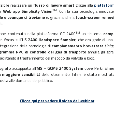
ibile realizzare un
flusso di lavoro smart
grazie alla
piattafor
TM
la
Web app Simplicity Vision
. Con la sua tecnologia innova
le e ovunque ci troviamo
e, grazie anche a
touch-screen removib
e.
TM
azione contenuta nella piattaforma GC 2400
un sistema
comp
n focus sull’
HS 2400 Headspace Sampler
, che ora gode di un
integrazione della tecnologia di
campionamento brevettata
Uniq
gramma PPC di controllo del gas di trasporto
annulla gli spre
acilitando il trasferimento del metodo da valvola e loop.
grafo accoppiato all’
MS – GCMS 2400 System
dove PerkinElmer h
la
maggiore sensibilità
dello strumento. Infine, è stato mostra
sposta alle domande del pubblico.
Clicca qui per vedere il video del webinar