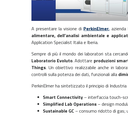
A presentare la visione di
PerkinElmer,
azienda l
alimentare, dell’analisi ambientale e applica
Application Specialist Italia e Iberia.
Sempre di più il mondo dei laboratori sta cercan
Laboratorio Evoluto
. Adottare
produzioni smar
Things
. Un obiettivo realizzabile anche in labo
controlli sulla potenza dei dati, funzionali alla
dimi
PerkinElmer ha sintetizzato il principio di Industri
Smart Connectivity
– interfaccia touch-sc
Simplified Lab Operations
– design modula
Sustainable GC
– consumo ridotto di gas; u