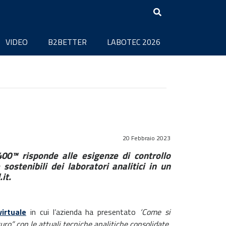
VIDEO
B2BETTER
LABOTEC 2026
20 Febbraio 2023
00™ risponde alle esigenze di controllo
sostenibili dei laboratori analitici in un
it.
irtuale
in cui l’azienda ha presentato
‘Come si
uro” con le attuali tecniche analitiche consolidate,