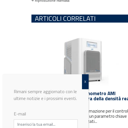
© Riproduzione riservata
ARTICOLI CORRELATI
Rimani sempre aggiornato con le
Qi srl presenta il nuovo picnometro AMI
ultime notizie e i prossimi eventi.
DensiPyc 1000 per la misura della densità re
dei materiali in polvere
Ripetibilità, accuratezza e automazione per il control
E-mail
della densità reale delle polveri, un parametro chiave
nello sviluppo di materiali avanzati...