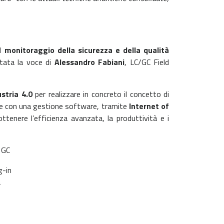
il
monitoraggio della sicurezza e della qualità
tata la voce di
Alessandro Fabiani
, LC/GC Field
ustria 4.0
per realizzare in concreto il concetto di
are con una gestione software, tramite
Internet of
 ottenere l’efficienza avanzata, la produttività e i
e GC
g-in
a