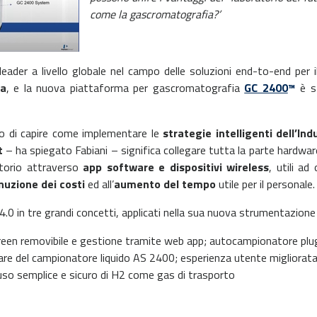
come la gascromatografia?’
eader a livello globale nel campo delle soluzioni end-to-end per 
ta
, e la nuova piattaforma per gascromatografia
GC 2400
™
è s
do di capire come implementare le
strategie intelligenti dell’Ind
t
– ha spiegato Fabiani – significa collegare tutta la parte hardw
ratorio attraverso
app software e dispositivi wireless
, utili ad
nuzione dei costi
ed all’
aumento del tempo
utile per il personale.
a 4.0 in tre grandi concetti, applicati nella sua nuova strumentazion
reen removibile e gestione tramite web app; autocampionatore plu
re del campionatore liquido AS 2400; esperienza utente migliorat
so semplice e sicuro di H2 come gas di trasporto