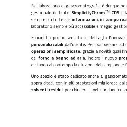
Nel laboratorio di gascromatografia è dunque poss
TM
gestionale dedicato
SimplicityChrom
CDS
e 
sempre più forte alle
informazioni
,
in tempo rea
laboratorio sempre più accessibile e meglio gestibil
Fabiani ha poi presentato in dettaglio l’innov
personalizzabili
dall’utente. Per poi passare ad u
operazioni semplificate
, grazie a novità quali l’
del
forno a bagno ad aria
. Inoltre il nuovo
pro
evitando al contempo la diluzione del campione e f
Uno spazio è stato dedicato anche al gascromato
sopra citati, con in più prestazioni migliorate dal
solventi residui
, per chiudere il webinar dando ri