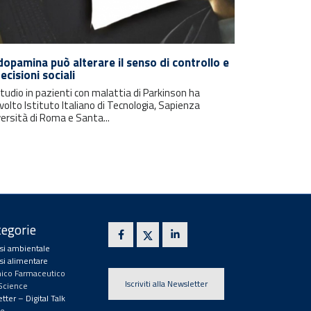
dopamina può alterare il senso di controllo e
decisioni sociali
tudio in pazienti con malattia di Parkinson ha
volto Istituto Italiano di Tecnologia, Sapienza
ersità di Roma e Santa...
egorie
isi ambientale
isi alimentare
ico Farmaceutico
Iscriviti alla Newsletter
 Science
tter – Digital Talk
e