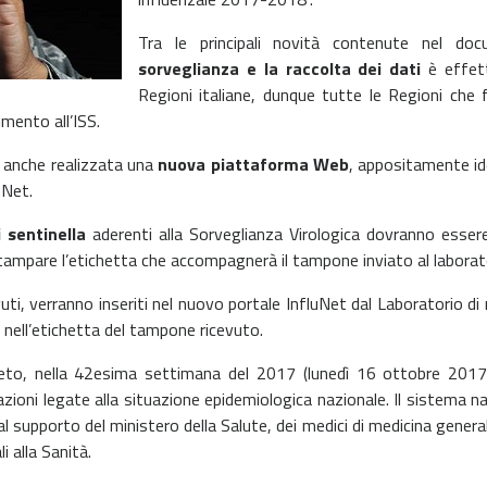
Tra le principali novità contenute nel doc
sorveglianza e la raccolta dei dati
è effett
Regioni italiane, dunque tutte le Regioni che 
mento all’ISS.
ta anche realizzata una
nuova piattaforma Web
, appositamente ide
uNet.
 sentinella
aderenti alla Sorveglianza Virologica dovranno essere
 stampare l’etichetta che accompagnerà il tampone inviato al laborato
evuti, verranno inseriti nel nuovo portale InfluNet dal Laboratorio di 
ell’etichetta del tampone ricevuto.
nsueto, nella 42esima settimana del 2017 (lunedì 16 ottobre 201
zioni legate alla situazione epidemiologica nazionale. Il sistema n
al supporto del ministero della Salute, dei medici di medicina generale
i alla Sanità.