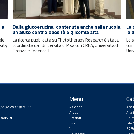
la
Dalla glucoerucina, contenuta anche nella rucola,
La 
un aiuto contro obesità e glicemia alta
le 
ale
La ricerca pubblicata su Phytotherapy Research è stata
Lo s
sity
coordinata dall’Università di Pisa con CREA, Università di
coin
Firenze e Federico II...
Univ
Menu
Cat
a 07.02.2017 al n. 59
Aziende
Anal
Articoli
Anal
 servizi
.
Prodotti
Chim
Eventi
Life
Video
B2Be
Chi siamo
Hom