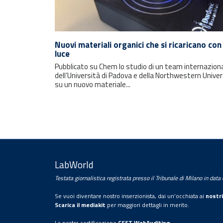
Rimani sempre aggiornato con le
ultime notizie e i prossimi eventi.
Nuovi materiali organici che si ricaricano con 
luce
Pubblicato su Chem lo studio di un team internazion
E-mail
dell’Università di Padova e della Northwestern Univer
su un nuovo materiale...
LabWorld
Testata giornalistica registrata presso il Tribunale di Milano in dat
Trattamento dei dati personali
Se vuoi diventare nostro inserzionista, dai un’occhiata ai
nostri
Con la sottoscrizione della presente, l’utente
Scarica il mediakit
per maggiori dettagli in merito.
presta il proprio consenso al trattamento dei
La nostra certificazione
CSST WebAuditing