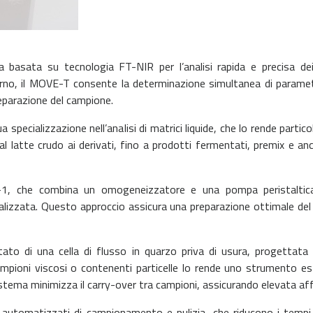
basata su tecnologia FT-NIR per l’analisi rapida e precisa dei p
erno, il MOVE-T consente la determinazione simultanea di paramet
preparazione del campione.
a specializzazione nell’analisi di matrici liquide, che lo rende partic
dal latte crudo ai derivati, fino a prodotti fermentati, premix e 
-1, che combina un omogeneizzatore e una pompa peristaltic
lizzata. Questo approccio assicura una preparazione ottimale del 
to di una cella di flusso in quarzo priva di usura, progettata pe
mpioni viscosi o contenenti particelle lo rende uno strumento est
istema minimizza il carry-over tra campioni, assicurando elevata affi
mi automatizzati di campionamento e pulizia, che riducono i tempi 