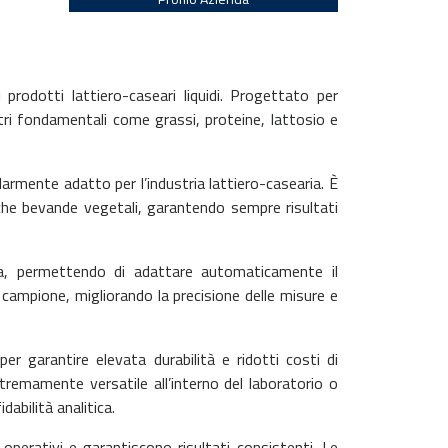
rodotti lattiero-caseari liquidi. Progettato per
ri fondamentali come grassi, proteine, lattosio e
olarmente adatto per l’industria lattiero-casearia. È
anche bevande vegetali, garantendo sempre risultati
a, permettendo di adattare automaticamente il
campione, migliorando la precisione delle misure e
r garantire elevata durabilità e ridotti costi di
remamente versatile all’interno del laboratorio o
dabilità analitica.
operativi e garantiscono risultati consistenti. Le